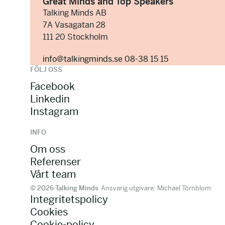
Great Minds and Top Speakers
Talking Minds AB
7A Vasagatan 28
111 20 Stockholm
info@talkingminds.se
08-38 15 15
FÖLJ OSS
Facebook
Linkedin
Instagram
INFO
Om oss
Referenser
Vårt team
© 2026 Talking Minds
Ansvarig utgivare: Michael Törnblom
Integritetspolicy
Cookies
Cookie-policy