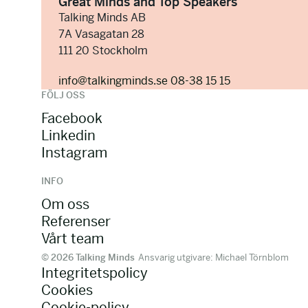
Great Minds and Top Speakers
Talking Minds AB
7A Vasagatan 28
111 20 Stockholm
info@talkingminds.se
08-38 15 15
FÖLJ OSS
Facebook
Linkedin
Instagram
INFO
Om oss
Referenser
Vårt team
© 2026 Talking Minds
Ansvarig utgivare: Michael Törnblom
Integritetspolicy
Cookies
Cookie-policy