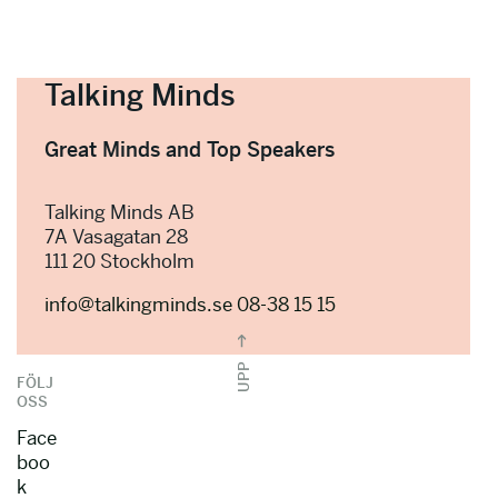
Talking Minds
Great Minds and Top Speakers
Talking Minds AB
7A Vasagatan 28
111 20 Stockholm
info@talkingminds.se
08-38 15 15
UPP
FÖLJ
OSS
Face
boo
k