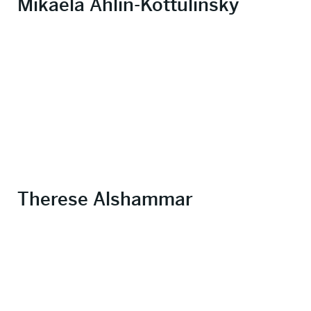
Mikaela Åhlin-Kottulinsky
Therese Alshammar