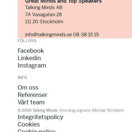
Great Minds and Top Speakers
Talking Minds AB
7A Vasagatan 28
111 20 Stockholm
info@talkingminds.se
08-38 15 15
FÖLJ OSS
Facebook
Linkedin
Instagram
INFO
Om oss
Referenser
Vårt team
© 2026 Talking Minds
Ansvarig utgivare: Michael Törnblom
Integritetspolicy
Cookies
Cookie-policy