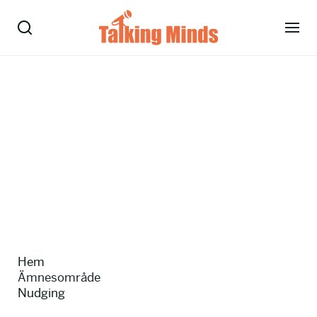
Talare
Tjänster
Evenemang
Om oss
Nyheter
Hem
Kontakt
Ämnesområde
Nudging
08-38 15 15