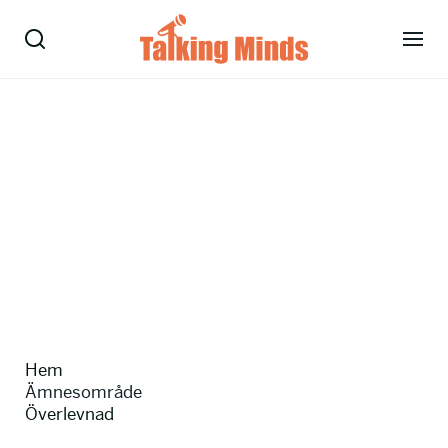
Talare
Tjänster
Evenemang
Om oss
Nyheter
Hem
Kontakt
Ämnesområde
Överlevnad
08-38 15 15