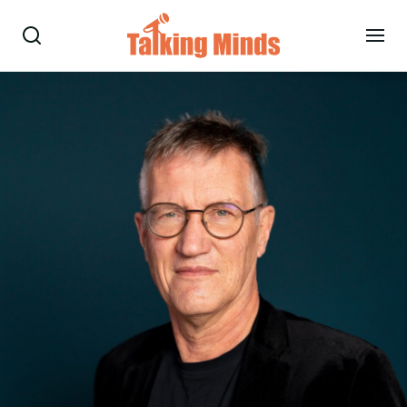
Talare
Tjänster
Evenemang
Om oss
Nyheter
Kontakt
08-38 15 15