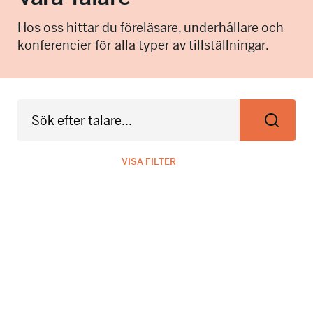
info@talkingminds.se
Hos oss hittar du föreläsare, underhållare och
konferencier för alla typer av tillställningar.
VISA FILTER