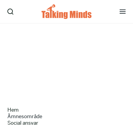
Talare
Tjänster
Evenemang
Om oss
Nyheter
Hem
Kontakt
Ämnesområde
Social ansvar
08-38 15 15