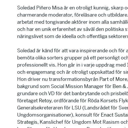
Soledad Piñero Misa är en otroligt kunnig, skarp 
charmerande moderator, föreläsare och utbildare
arbetat med tongivande aktörer inom alla samhäll
och har en unik erfarenhet av såväl den politiska 
näringslivet som de ideella och offentliga sektorer
Soledad är känd för att vara inspirerande och för at
bemöta olika sorters grupper på ett personligt oc
professionellt vis. Hon går in i varje uppdrag med
och engagemang och är otroligt uppskattad för sin
Hon driver nu transformationsbyrån
Part of More
bakgrund som Social Mission Manager fö
r Ben & 
grundare och VD för det banbrytande och prisbelö
företaget
Retoy,
ordförande för Röda Korsets Flyk
Generalsekreteraren för LSU (Landsrådet för Sve
Ungdomsorganisationer), konsult för
Enact Susta
Strategis
, Kanslichef för Ungdom Mot Rasism oc