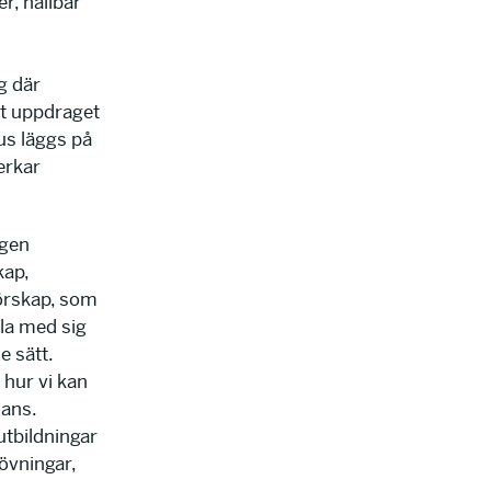
r, hållbar
g där
tt uppdraget
us läggs på
erkar
ngen
kap,
örskap, som
la med sig
e sätt.
 hur vi kan
mans.
tbildningar
övningar,