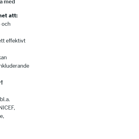
sa med
het att
:
p och
t effektivt
kan
inkluderande
r
!
bl.a.
NICEF,
e,