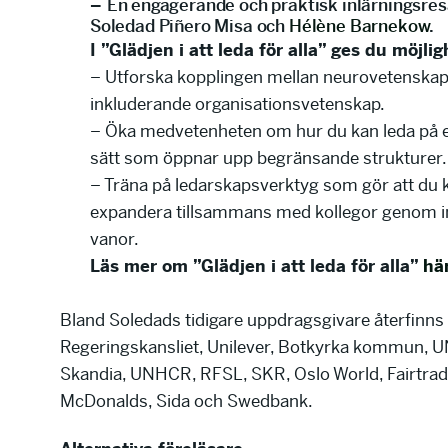
–
En engagerande och praktisk inlärningsre
Soledad Piñero Misa och
Hélène Barnekow
.
I ”Glädjen i att leda för alla” ges du möjlig
– Utforska kopplingen mellan neurovetenska
inkluderande organisationsvetenskap.
– Öka medvetenheten om hur du kan leda på et
sätt som öppnar upp begränsande strukturer.
– Träna på ledarskapsverktyg som gör att du 
expandera tillsammans med kollegor genom 
vanor.
Läs mer om ”Glädjen i att leda för alla”
hä
Bland Soledads tidigare uppdragsgivare återfinns 
Regeringskansliet, Unilever, Botkyrka kommun, U
Skandia, UNHCR, RFSL, SKR, Oslo World, Fairtrad
McDonalds, Sida och Swedbank.