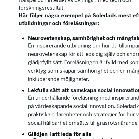
rollspel och interaktiva övningar, med teori och
forskningsresultat.
Här följer några exempel på Soledads mest ef
utbildningar och föreläsningar:
Neurovetenskap, samhörighet och mångfal
En inspirerande utbildning om hur du tillämpar
neurovetenskap för att leda dig själv och andra
glädjefyllt sätt. Föreläsningen är fylld med ko
verktyg som skapar samhörighet och en mång
inkluderande möjligheter.
Lekfulla sätt att samskapa social innovatio
En underhållande föreläsning med inspireran
på värdeskapande social innovation. Soledad 
praktiska erfarenheter och strategier för hur 
social hållbarhet omsätts till gräsrotsnärande
Glädjen i att leda för alla