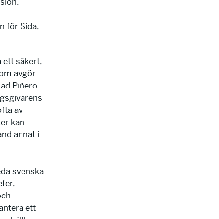
sion.
n för Sida,
 ett säkert,
 som avgör
dad Piñero
agsgivarens
fta av
ter kan
and annat i
eda svenska
fer,
och
antera ett