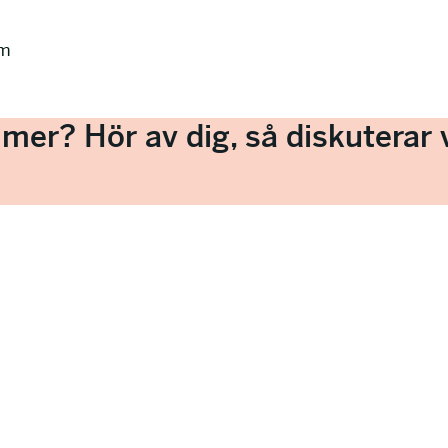
öm
a mer? Hör av dig, så diskuterar v