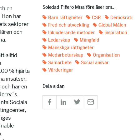
Soledad Piñero Misa föreläser om...
och en
. Hon har
Barn rättigheter
CSR
Demokrati
ets sektorer
Fred och utveckling
Global Målen
sfären och
Inkluderande metoder
Inspiration
na.
Ledarskap
Mångfald
Mänskliga rättigheter
t alltid
Medarbetarskap
Organisation
h
Samarbete
Social ansvar
Värderingar
 100 % hjärta
a insatser.
, och har en
Dela sidan
Jerry´s
,
nta Sociala
tingcenter,
riges
inable
h