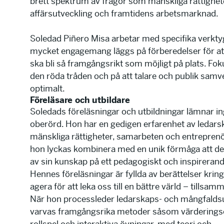
brett spektrum av frågor som mänskliga rättighete
affärsutveckling och framtidens arbetsmarknad.
Soledad Piñero Misa arbetar med specifika verkty
mycket engagemang läggs på förberedelser för a
ska bli så framgångsrikt som möjligt på plats. Fok
den röda tråden och på att talare och publik samv
optimalt.
Föreläsare och utbildare
Soledads föreläsningar och utbildningar lämnar i
oberörd. Hon har en gedigen erfarenhet av ledars
mänskliga rättigheter, samarbeten och entrepren
hon lyckas kombinera med en unik förmåga att de
av sin kunskap på ett pedagogiskt och inspirerand
Hennes föreläsningar är fyllda av berättelser kring
agera för att leka oss till en bättre värld – tillsam
När hon processleder ledarskaps- och mångfaldsu
varvas framgångsrika metoder såsom värderings