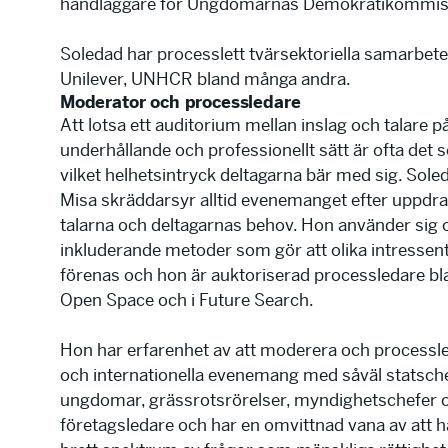
handläggare för Ungdomarnas Demokratikommis
Soledad har processlett tvärsektoriella samarbete
Unilever, UNHCR bland många andra.
Moderator och processledare
Att lotsa ett auditorium mellan inslag och talare på
underhållande och professionellt sätt är ofta det
vilket helhetsintryck deltagarna bär med sig. Sole
Misa skräddarsyr alltid evenemanget efter uppdr
talarna och deltagarnas behov. Hon använder sig o
inkluderande metoder som gör att olika intressen
förenas och hon är auktoriserad processledare bl
Open Space och i Future Search.
Hon har erfarenhet av att moderera och processl
och internationella evenemang med såväl statsche
ungdomar, grässrotsrörelser,
myndighetschefer 
företagsledare och har en omvittnad vana av att h