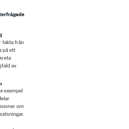
terfrågade
d
 fakta från
 på ett
nkreta
fald av
n
de exempel
delar
visioner om
 satsningar.