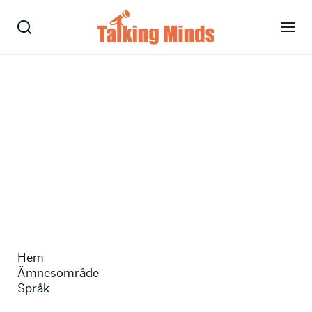
Talare
Tjänster
Evenemang
Om oss
Nyheter
Hem
Kontakt
Ämnesområde
Språk
08-38 15 15