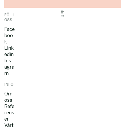
UPP
FÖLJ
OSS
Face
boo
k
Link
edin
Inst
agra
m
INFO
Om
oss
Refe
rens
er
Vårt