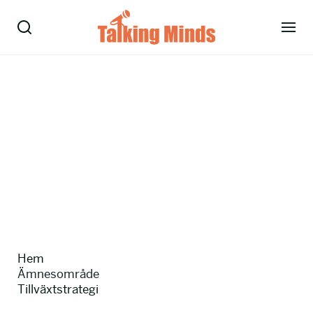
Talare
Tjänster
Evenemang
Om oss
Nyheter
Hem
Kontakt
Ämnesområde
Tillväxtstrategi
08-38 15 15