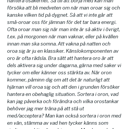
hantera osäkerhet. Så till att börja med kan man
försöka att bli medveten om när man oroar sig och
kanske vilken tid på dygnet. Så att vi inte går att
små-oroar oss för jämnan för det tar bara energi.
Ofta oroar man sig när man inte är så aktiv i övrigt,
t.ex. på morgonen när man vaknar, eller på kvällen
innan man ska somna. Att vakna på natten och
oroa sig är ju en klassiker. Känslokomponenten av
oro är ofta rädsla. Bra sätt att hantera oro är att
dels aktivera sig under dagarna, gärna med saker vi
tycker om eller känner oss stärkta av. När oron
kommer, påminn dig om att det är naturligt att
hjärnan vill oroa sig och att den i grunden försöker
hantera en obehaglig situation. Sortera i oron, vad
kan jag påverka och förändra och vilka orostankar
behöver jag mer träna på att stå ut
med/acceptera? Man kan också sortera i oron med
en vän, stämma av vad hen tycker känns som