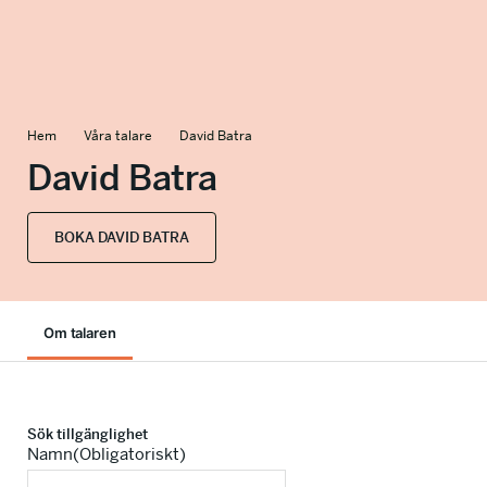
info@talkingminds.se
Hem
Våra talare
David Batra
David Batra
BOKA DAVID BATRA
Om talaren
Sök tillgänglighet
Namn
(Obligatoriskt)