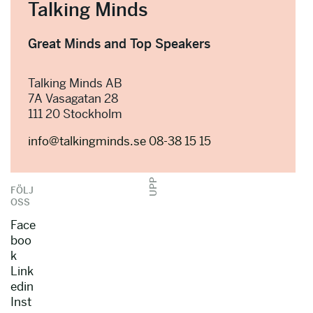
Talking Minds
Great Minds and Top Speakers
Talking Minds AB
7A Vasagatan 28
111 20 Stockholm
info@talkingminds.se
08-38 15 15
UPP
FÖLJ
OSS
Face
boo
k
Link
edin
Inst