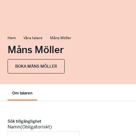
info@talkingminds.se
Hem
Våra talare
Måns Möller
Måns Möller
BOKA MÅNS MÖLLER
Om talaren
Sök tillgänglighet
Namn
(Obligatoriskt)