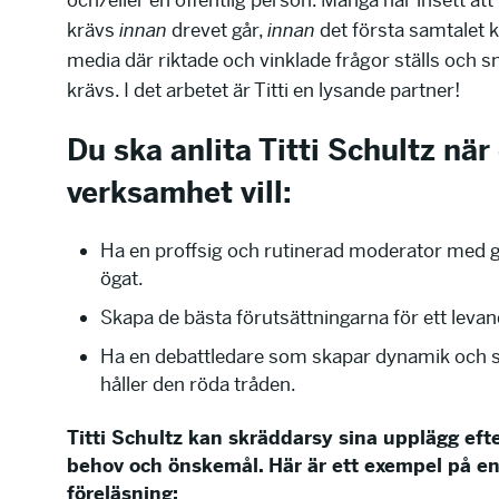
och/eller en offentlig person. Många har insett att
krävs
innan
drevet går,
innan
det första samtalet
media där riktade och vinklade frågor ställs och 
krävs. I det arbetet är Titti en lysande partner!
Du ska anlita Titti Schultz när
verksamhet vill:
Ha en proffsig och rutinerad moderator med g
ögat.
Skapa de bästa förutsättningarna för ett leva
Ha en debattledare som skapar dynamik och 
håller den röda tråden.
Titti Schultz kan skräddarsy sina upplägg efte
behov och önskemål. Här är ett exempel på e
föreläsning: