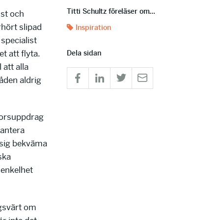
Titti Schultz föreläser om...
ist och
rhört slipad
Inspiration
specialist
t att flyta.
Dela sidan
 att alla
åden aldrig
atorsuppdrag
hantera
a sig bekväma
ska
 enkelhet
ngsvärt om