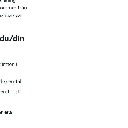
 träning
 kommer från
snabba svar
 du/din
limten i
nde samtal.
samtidigt
r era
n