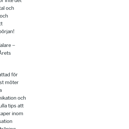
ör inte det
tal och
 och
tt
början!
Talare –
Årets
ttad för
st möter
a
ikation och
la tips att
skaper inom
sation