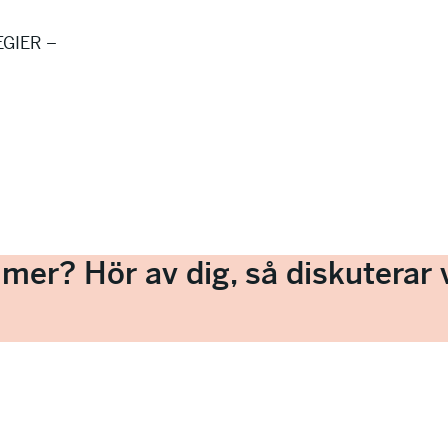
GIER –
a mer? Hör av dig, så diskuterar v