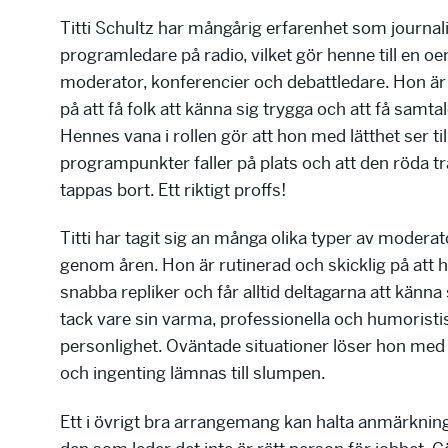
Titti Schultz har mångårig erfarenhet som journal
programledare på radio, vilket gör henne till en oe
moderator, konferencier och debattledare. Hon är 
på att få folk att känna sig trygga och att få samtale
Hennes vana i rollen gör att hon med lätthet ser till
programpunkter faller på plats och att den röda tr
tappas bort. Ett riktigt proffs!
Titti har tagit sig an många olika typer av moder
genom åren. Hon är rutinerad och skicklig på att 
snabba repliker och får alltid deltagarna att känn
tack vare sin varma, professionella och humoristi
personlighet. Oväntade situationer löser hon med
och ingenting lämnas till slumpen.
Ett i övrigt bra arrangemang kan halta anmärkni