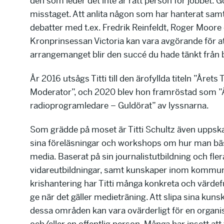
den som leder det inte är rätt person för jobbet. G
misstaget. Att anlita någon som har hanterat sam
debatter med t.ex. Fredrik Reinfeldt, Roger Moore
Kronprinsessan Victoria kan vara avgörande för a
arrangemanget blir den succé du hade tänkt från 
År 2016 utsågs Titti till den ärofyllda titeln ”Årets 
Moderator”, och 2020 blev hon framröstad som ”
radioprogramledare – Guldörat” av lyssnarna.
Som grädde på moset är Titti Schultz även uppska
sina föreläsningar och workshops om hur man bä
media. Baserat på sin journalistutbildning och fler
vidareutbildningar, samt kunskaper inom kommun
krishantering har Titti många konkreta och värdeful
ge när det gäller medieträning. Att slipa sina kun
dessa områden kan vara ovärderligt för en organi