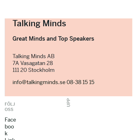
Talking Minds
Great Minds and Top Speakers
Talking Minds AB
7A Vasagatan 28
111 20 Stockholm
info@talkingminds.se
08-38 15 15
UPP
FÖLJ
OSS
Face
boo
k