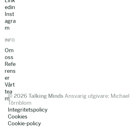
Link
edin
Inst
agra
m
INFO
Om
oss
Refe
rens
er
Vårt
tea
© 2026 Talking Minds
Ansvarig utgivare: Michael
m
Törnblom
Integritetspolicy
Cookies
Cookie-policy