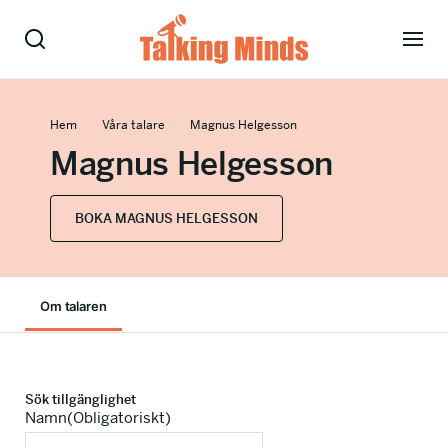
Talare
Hem
Våra talare
Magnus Helgesson
Magnus Helgesson
Tjänster
Evenemang
BOKA MAGNUS HELGESSON
Om oss
Om talaren
Nyheter
Kontakt
Sök tillgänglighet
Namn
(Obligatoriskt)
08-38 15 15