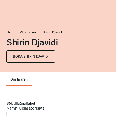
info@talkingminds.se
Hem
Våra talare
Shirin Djavidi
Shirin Djavidi
BOKA SHIRIN DJAVIDI
Om talaren
Sök tillgänglighet
Namn
(Obligatoriskt)