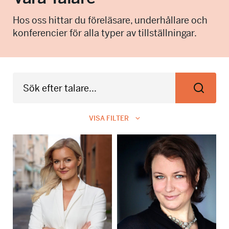
info@talkingminds.se
Hos oss hittar du föreläsare, underhållare och
konferencier för alla typer av tillställningar.
VISA FILTER