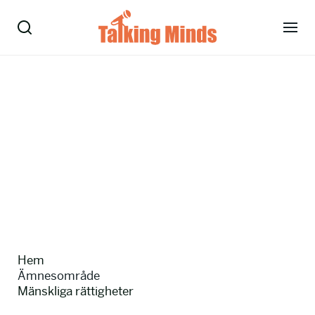
Talare
Tjänster
Evenemang
Om oss
Nyheter
Hem
Kontakt
Ämnesområde
Mänskliga rättigheter
08-38 15 15