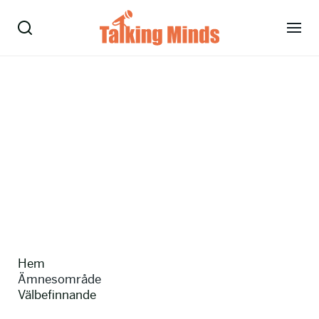
Talare
Tjänster
Evenemang
Om oss
Nyheter
Hem
Kontakt
Ämnesområde
Välbefinnande
08-38 15 15