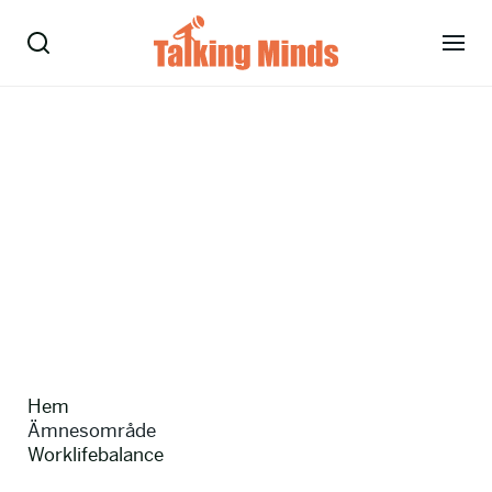
Talare
Tjänster
Evenemang
Om oss
Nyheter
Hem
Kontakt
Ämnesområde
Worklifebalance
08-38 15 15