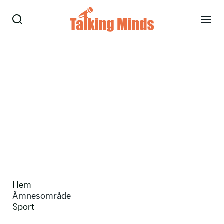
Talare
Tjänster
Evenemang
Om oss
Nyheter
Hem
Kontakt
Ämnesområde
Sport
08-38 15 15