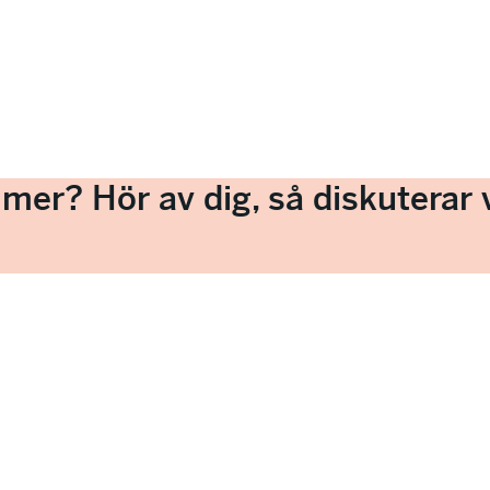
a mer? Hör av dig, så diskuterar v