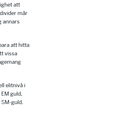
ighet att
Individer mår
ng annars
ara att hitta
tt vissa
ngagemang
 elitnivå i
x EM guld,
3 SM-guld.