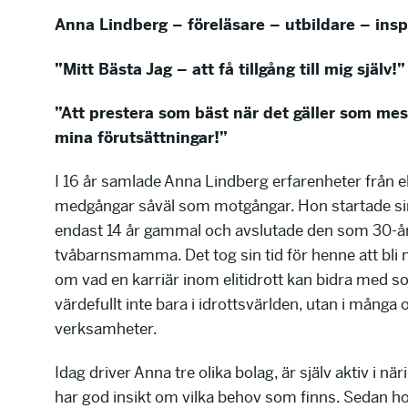
Anna Lindberg – föreläsare – utbildare – insp
”Mitt Bästa Jag – att få tillgång till mig själv!”
”Att prestera som bäst när det gäller som mest
mina förutsättningar!”
I 16 år samlade Anna Lindberg erfarenheter från eli
medgångar såväl som motgångar. Hon startade sin
endast 14 år gammal och avslutade den som 30-å
tvåbarnsmamma. Det tog sin tid för henne att bli
om vad en karriär inom elitidrott kan bidra med s
värdefullt inte bara i idrottsvärlden, utan i många o
verksamheter.
Idag driver Anna tre olika bolag, är själv aktiv i när
har god insikt om vilka behov som finns. Sedan h