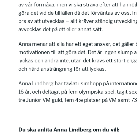
av vår förmåga, men vi ska sträva efter att ha möjl
göra det vid de tillfällen då det förväntas av oss. 
bra av att utvecklas – allt kräver ständig utveckli
avvecklas det på ett eller annat sätt.
Anna menar att alla har ett eget ansvar, det gäller b
motivationen till att göra det. Det är ingen slump a
lyckas och andra inte, utan det krävs ett stort e
och hård ansträngning för att lyckas.
Anna Lindberg har tävlat i simhopp på internationell
16 år, och deltagit på fem olympiska spel, tagit se
tre Junior-VM guld, fem 4:e platser på VM samt 7
Du ska anlita Anna Lindberg om du vill: