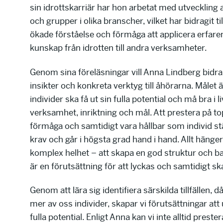
sin idrottskarriär har hon arbetat med utveckling a
och grupper i olika branscher, vilket har bidragit ti
ökade förståelse och förmåga att applicera erfare
kunskap från idrotten till andra verksamheter.
Genom sina föreläsningar vill Anna Lindberg bidr
insikter och konkreta verktyg till åhörarna. Målet är
individer ska få ut sin fulla potential och må bra i l
verksamhet, inriktning och mål. Att prestera på to
förmåga och samtidigt vara hållbar som individ st
krav och går i högsta grad hand i hand. Allt hänger
komplex helhet – att skapa en god struktur och bal
är en förutsättning för att lyckas och samtidigt s
Genom att lära sig identifiera särskilda tillfällen, d
mer av oss individer, skapar vi förutsättningar att
fulla potential. Enligt Anna kan vi inte alltid prest