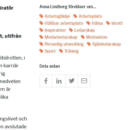
Anna Lindberg föreläser om...
iratör
Arbetsglädje
Arbetsplats
Hållbar arbetsplats
Hälsa
Idrott
Inspiration
Ledarskap
, utifrån
Medarbetarskap
Motivation
Personlig utveckling
Självledarskap
Sport
Träning
tidrotten, i
 karriär
Dela sidan
rig
 medveten
om är
lika
ingslivet och
on avslutade