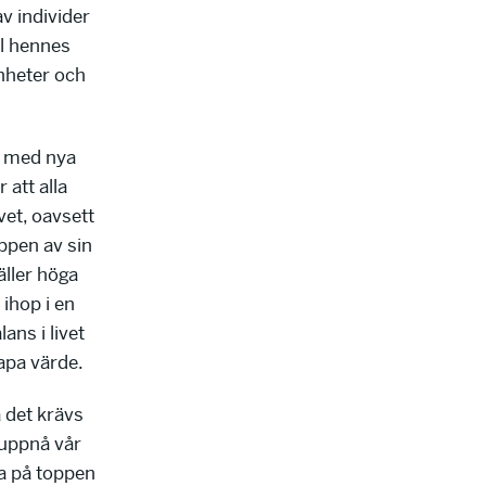
v individer
ll hennes
nheter och
a med nya
 att alla
ivet, oavsett
ppen av sin
äller höga
 ihop i en
ans i livet
kapa värde.
å det krävs
 uppnå vår
era på toppen