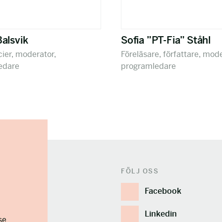
alsvik
Sofia ”PT-Fia” Ståhl
ier, moderator,
Föreläsare, författare, mode
edare
programledare
FÖLJ OSS
Facebook
Linkedin
se