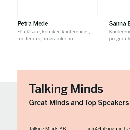
Petra Mede
Sanna B
Föreläsare, komiker, konferencier,
Konferenc
moderator, programledare
programl
Talking Minds
Great Minds and Top Speakers
Talking Minds AB
info@talkingminds.