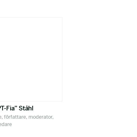
PT-Fia” Ståhl
e, författare, moderator,
edare