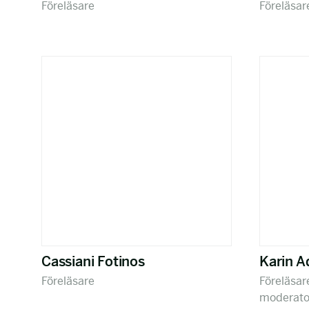
Föreläsare
Föreläsar
Cassiani Fotinos
Karin A
Föreläsare
Föreläsare
moderator