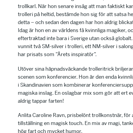
trollkarl. När hon senare insåg att man faktiskt ka
trolleri på heltid, bestämde hon sig för att satsa he
detta – och sedan den dagen har hon aldrig blickat 
Idag är hon en av världens få kvinnliga magiker, oc
eftertraktad inte bara i Sverige utan också globalt
vunnit två SM-silver i trolleri, ett NM-silver i salon
har prisats som ”Årets inspiratör”.
Utöver sina häpnadsväckande trolleritrick briljera
scenen som konferencier. Hon är den enda kvinnl
i Skandinavien som kombinerar konferenciersup
magiska inslag. En oslagbar mix som gör att ert
aldrig tappar farten!
Anlita Caroline Ravn, prisbelönt trollkonstnär, för 
tillställning en magisk touch. En mix av magi, tank
hög fart och mycket humor.