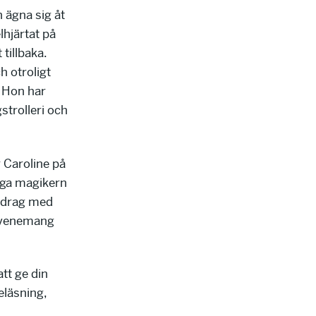
n ägna sig åt
lhjärtat på
tillbaka.
h otroligt
. Hon har
gstrolleri och
r Caroline på
iga magikern
pdrag med
 evenemang
att ge din
eläsning,