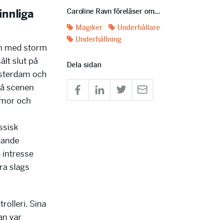
Caroline Ravn föreläser om...
innliga
Magiker
Underhållare
Underhållning
en med storm
lt slut på
Dela sidan
msterdam och
på scenen
umor och
ssisk
kande
a intresse
ra slags
rolleri. Sina
an var