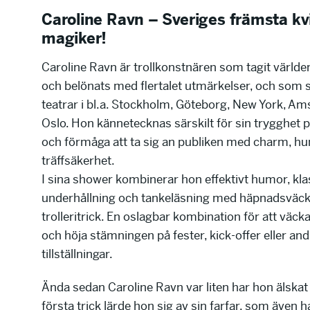
Caroline Ravn – Sveriges främsta kv
magiker!
Caroline Ravn är trollkonstnären som tagit värld
och belönats med flertalet utmärkelser, och som så
teatrar i bl.a. Stockholm, Göteborg, New York, A
Oslo. Hon kännetecknas särskilt för sin trygghet 
och förmåga att ta sig an publiken med charm, h
träffsäkerhet.
I sina shower kombinerar hon effektivt humor, kla
underhållning och tankeläsning med häpnadsväc
trolleritrick. En oslagbar kombination för att väck
och höja stämningen på fester, kick-offer eller and
tillställningar.
Ända sedan Caroline Ravn var liten har hon älskat t
första trick lärde hon sig av sin farfar, som även h