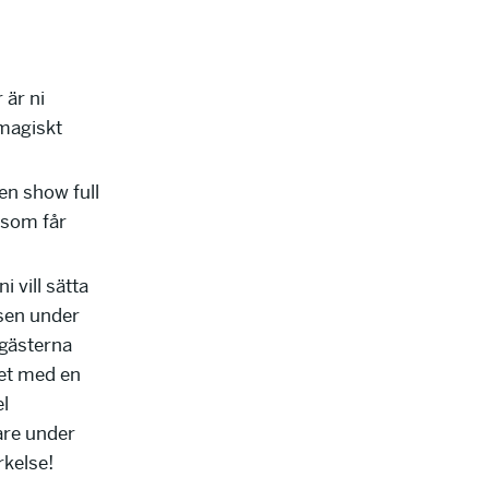
är ni
 magiskt
en show full
 som får
i vill sätta
isen under
 gästerna
met med en
el
re under
rkelse!