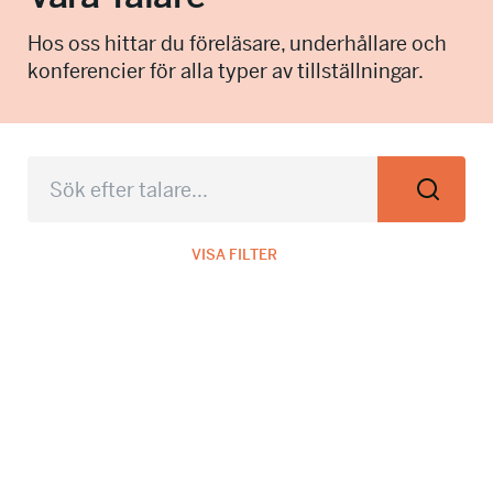
info@talkingminds.se
Hos oss hittar du föreläsare, underhållare och
konferencier för alla typer av tillställningar.
VISA FILTER