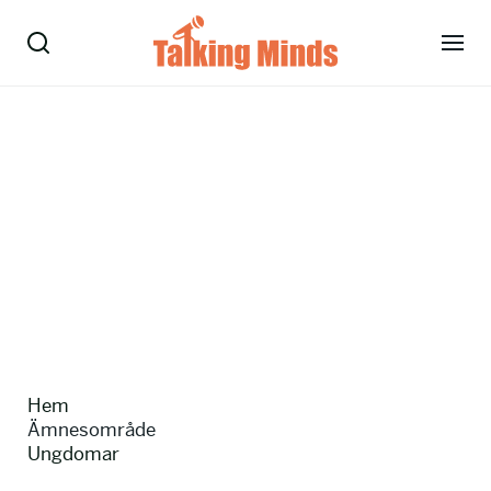
Talare
Tjänster
Evenemang
Om oss
Nyheter
Hem
Kontakt
Ämnesområde
Ungdomar
08-38 15 15