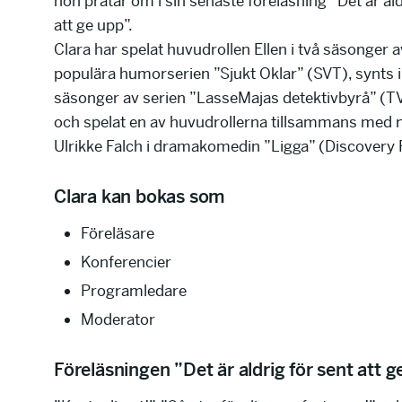
hon pratar om i sin senaste föreläsning ”Det är ald
att ge upp”.
Clara har spelat huvudrollen Ellen i två säsonger 
populära humorserien ”Sjukt Oklar” (SVT), synts i
säsonger av serien ”LasseMajas detektivbyrå” 
och spelat en av huvudrollerna tillsammans med 
Ulrikke Falch i dramakomedin ”Ligga” (Discovery 
Clara kan bokas som
Föreläsare
Konferencier
Programledare
Moderator
Föreläsningen ”Det är aldrig för sent att 