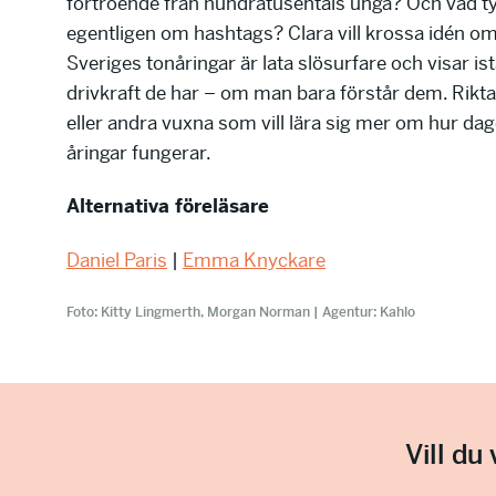
förtroende från hundratusentals unga? Och vad ty
egentligen om hashtags? Clara vill krossa idén om
Sveriges tonåringar är lata slösurfare och visar istä
drivkraft de har – om man bara förstår dem. Riktat 
eller andra vuxna som vill lära sig mer om hur dag
åringar fungerar.
Alternativa föreläsare
Daniel Paris
|
Emma Knyckare
Foto: Kitty Lingmerth, Morgan Norman | Agentur: Kahlo
Vill du