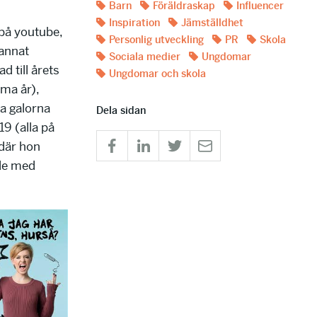
Barn
Föräldraskap
Influencer
Inspiration
Jämställdhet
 på youtube,
Personlig utveckling
PR
Skola
 annat
Sociala medier
Ungdomar
d till årets
Ungdomar och skola
mma år),
a galorna
Dela sidan
9 (alla på
 där hon
ade med