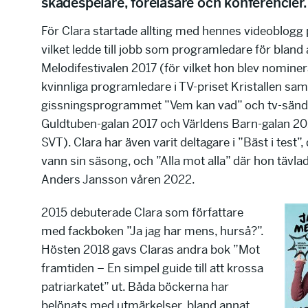
skådespelare, föreläsare och konferencier.
För Clara startade allting med hennes videoblogg
vilket ledde till jobb som programledare för bland
Melodifestivalen 2017 (för vilket hon blev nominera
kvinnliga programledare i TV-priset Kristallen sa
gissningsprogrammet ”Vem kan vad” och tv-sänd
Guldtuben-galan 2017 och Världens Barn-galan 201
SVT). Clara har även varit deltagare i ”Bäst i test”,
vann sin säsong, och ”Alla mot alla” där hon tävl
Anders Jansson våren 2022.
2015 debuterade Clara som författare
med fackboken ”Ja jag har mens, hurså?”.
Hösten 2018 gavs Claras andra bok ”Mot
framtiden – En simpel guide till att krossa
patriarkatet” ut. Båda böckerna har
belönats med utmärkelser, bland annat