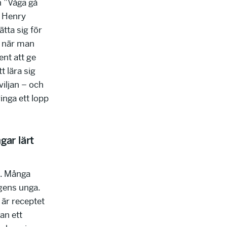
h ”Våga gå
 Henry
tta sig för
, när man
ent att ge
t lära sig
viljan – och
inga ett lopp
gar lärt
s. Många
agens unga.
 är receptet
an ett