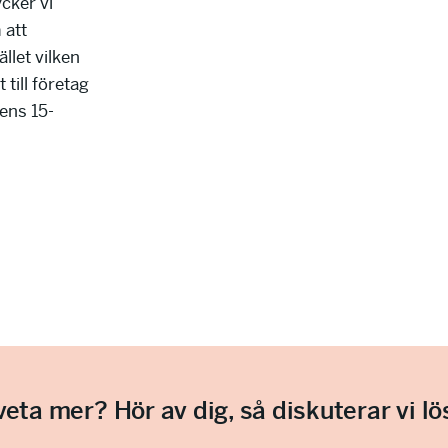
cker vi
 att
llet vilken
till företag
ens 15-
 veta mer? Hör av dig, så diskuterar vi lö