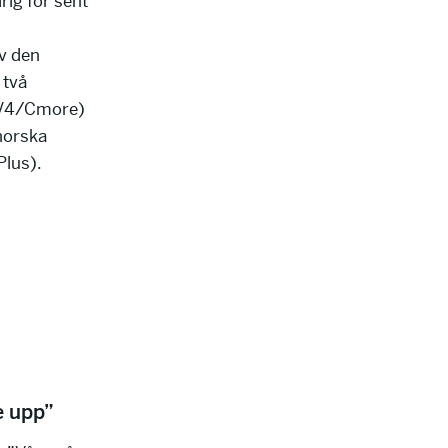
rig för sent
av den
 två
(TV4/Cmore)
norska
Plus).
ge upp”