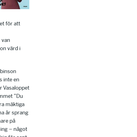
et för att
 van
on värd i
obinson
s inte en
ör Vasaloppet
rammet ”Du
yra mäktiga
ma år sprang
nare på
ning – något