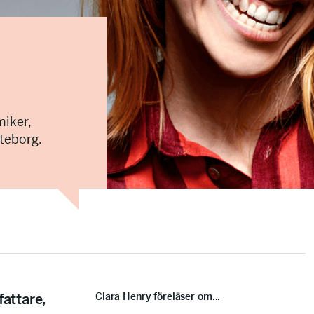
miker,
öteborg.
Clara Henry föreläser om...
fattare,