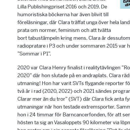
Lilla Publishingpriset 2016 och 2019. De
humoristiska böckerna har även blivit till
föreläsningar, där Clara träffat unga över hela land
prata om normer, feminism och att tvätta
bort tabustämpeln kring mens. Clara är dessutom
radiopratare i P3 och under sommaren 2015 var h
”Sommar i P1”.
2020 var Clara Henry finalist i realitytävlingen ”R
2020” där hon slutade på en andraplats. Clara räd
utmaning! Hon har varit SVTs flygande reporter f
två år i rad (2020, 2022) och 2021 sändes prog
Clarar mer än du tror” (SVT) där Clara fick anta f
utmaningar när hon testade extremsporter. Sam
hon i 24 timmar för Barncancerfonden, för att se
hösten ta sig an Vasaloppets 90 kilometer via löp