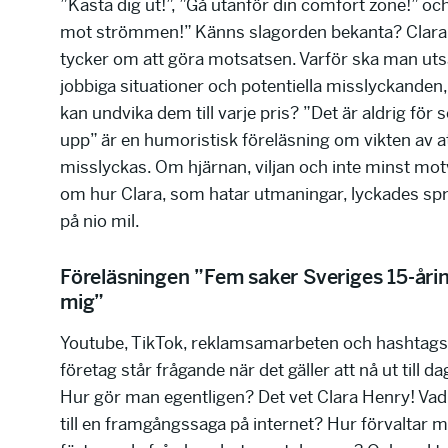
”Kasta dig ut!”, ”Gå utanför din comfort zone!” oc
mot strömmen!” Känns slagorden bekanta? Clara
tycker om att göra motsatsen. Varför ska man utsä
jobbiga situationer och potentiella misslyckanden
kan undvika dem till varje pris? ”Det är aldrig för s
upp” är en humoristisk föreläsning om vikten av at
misslyckas. Om hjärnan, viljan och inte minst mot
om hur Clara, som hatar utmaningar, lyckades spr
på nio mil.
Föreläsningen ”Fem saker Sveriges 15-årin
mig”
Youtube, TikTok, reklamsamarbeten och hashtag
företag står frågande när det gäller att nå ut till d
Hur gör man egentligen? Det vet Clara Henry! Vad
till en framgångssaga på internet? Hur förvaltar m