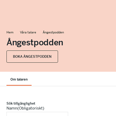
info@talkingminds.se
Hem
Våra talare
Ångestpodden
Ångestpodden
BOKA ÅNGESTPODDEN
Om talaren
Sök tillgänglighet
Namn
(Obligatoriskt)