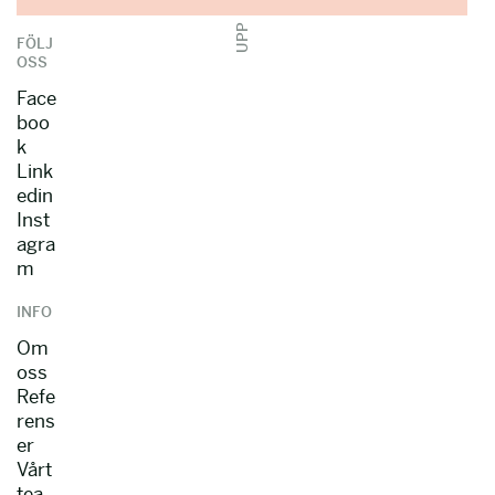
UPP
FÖLJ
OSS
Face
boo
k
Link
edin
Inst
agra
m
INFO
Om
oss
Refe
rens
er
Vårt
tea