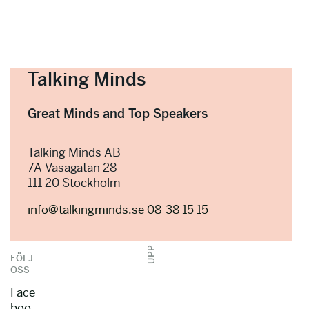
Talking Minds
Great Minds and Top Speakers
Talking Minds AB
7A Vasagatan 28
111 20 Stockholm
info@talkingminds.se
08-38 15 15
UPP
FÖLJ
OSS
Face
boo