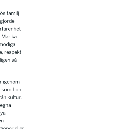
ös familj
 gjorde
erfarenhet
. Marika
 modiga
, respekt
kligen så
er igenom
e som hon
ån kultur,
s egna
nya
en
tioner eller