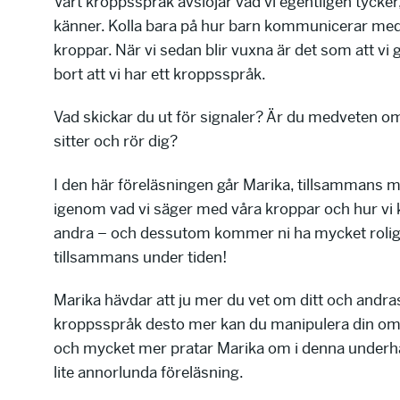
Vårt kroppsspråk avslöjar vad vi egentligen tycker
känner. Kolla bara på hur barn kommunicerar med
kroppar. När vi sedan blir vuxna är det som att v
bort att vi har ett kroppsspråk.
Vad skickar du ut för signaler? Är du medveten om
sitter och rör dig?
I den här föreläsningen går Marika, tillsammans m
igenom vad vi säger med våra kroppar och hur vi 
andra – och dessutom kommer ni ha mycket rolig
tillsammans under tiden!
Marika hävdar att ju mer du vet om ditt och andra
kroppsspråk desto mer kan du manipulera din om
och mycket mer pratar Marika om i denna underh
lite annorlunda föreläsning.