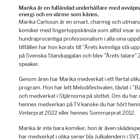
Marika är en fulländad underhållare med avväpna
energi och en värme som känns.
Marika Carlsson är en smart, charmig och utman
komiker med fingertoppskänsla som alltid visar s
hundraprocentiga professionalism i alla sina uppdr
tillfällen har hon korats till ”Årets kvinnliga stå u
på Svenska Standupgalan och blev ”Årets talare” 
speaker.
Genom åren har Marika medverkat i ett flertal olik
program. Hon har lett Melodifestivalen, tävlat i ”Bä
och medverkat i Stjärnorna på slottet. Om du har
hennes medverkan på TV kanske du har hört henne 
Vinterprat 2022 eller hennes Sommarprat 2012.
Marika är inte bara komiker, hon är även skådesp
har medverkat i olika serier bla Julkalendern i SV