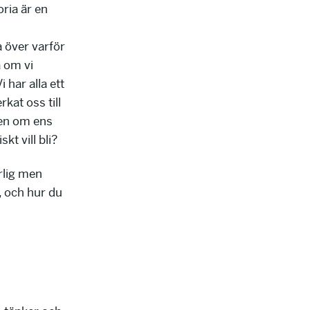
ria är en
 över varför
a om vi
har alla ett
kat oss till
gen om ens
kt vill bli?
arlig men
, och hur du