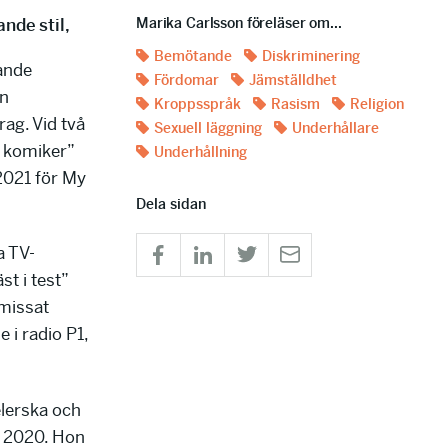
nde stil,
Marika Carlsson föreläser om...
Bemötande
Diskriminering
ande
Fördomar
Jämställdhet
in
Kroppsspråk
Rasism
Religion
ag. Vid två
Sexuell läggning
Underhållare
pp komiker”
Underhållning
2021 för My
Dela sidan
a TV-
st i test”
 missat
i radio P1,
elerska och
T, 2020. Hon