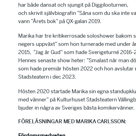
har både dansat och sjungit på Diggilooturnen,
och skrivit självbiografin ”Såna som du ska inte v
vann ”Årets bok” på QX-galan 2019.
Marika har tre kritikerrosade soloshower bakom s
negers uppväxt” som hon turnerade med under å
2015, ”Jag är Gud” som hade Sverigeturné 2016-2
Hennes senaste show heter: ”Smalast när man dör
som hade premiär hösten 2022 och hon avslutar 
Stadsteatern i dec 2023.
Hösten 2020 startade Marika sin egna standupkl
med vänner” på Kulturhuset Stadsteatern Vällingb
bjuder in några av Sveriges bästa komikervänner.
FÖRELÄSNINGAR MED MARIKA CARLSSON:
Fördomsmedveten