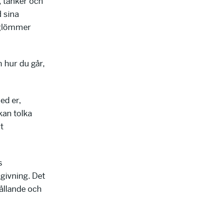
, tänker och
 sina
i glömmer
 hur du går,
ed er,
kan tolka
t
s
givning. Det
ållande och