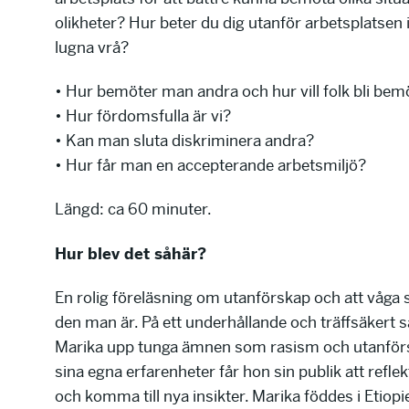
olikheter? Hur beter du dig utanför arbetsplatse
lugna vrå?
• Hur bemöter man andra och hur vill folk bli bem
• Hur fördomsfulla är vi?
• Kan man sluta diskriminera andra?
• Hur får man en accepterande arbetsmiljö?
Längd: ca 60 minuter.
Hur blev det såhär?
En rolig föreläsning om utanförskap och att våga 
den man är. På ett underhållande och träffsäkert sä
Marika upp tunga ämnen som rasism och utanförs
sina egna erfarenheter får hon sin publik att reflek
och komma till nya insikter. Marika föddes i Etio