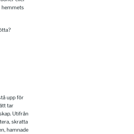
n i hemmets
ötta?
stå upp för
tt tar
kap. Utifrån
tera, skratta
pien, hamnade