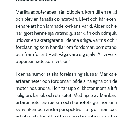
Marika adopterades från Etiopien, kom till en religi
och blev en fanatisk pingstvän. Livet och kärleken
senare att hon lämnade kyrkans värld. Ålder och 
har gjort henne självständig, stark, fri och ödmjuk
utlovar en skrattgaranti i denna ärliga, varma och
föreläsning som handlar om fördomar, bemötande
och framför allt – att våga vara sig själv! Är vi ver
öppensinnade som vi tror?
I denna humoristiska föreläsning slussar Marika 
erfarenheter och fördomar, både sina egna och d
möter hos andra. Hon tar upp olikheter inom allt fr
religion, kärlek och etnicitet. Med hjälp av Marika
erfarenheter av rasism och homofobi ger hon er 
synvinklar och andra perspektiv. Hur gör man på 
arbetsplats för att bättre kunna bemöta olika situa