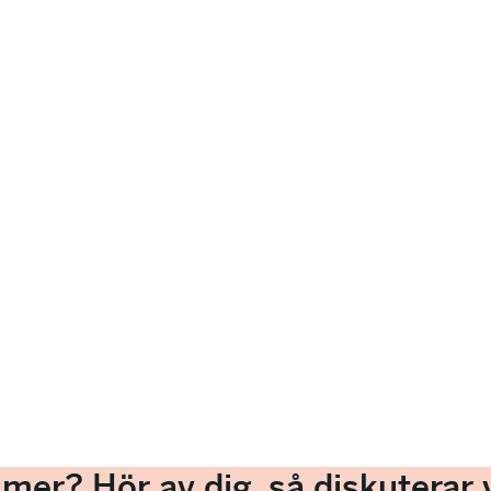
a mer? Hör av dig, så diskuterar v