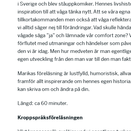
i Sverige och blev ståuppkomiker. Hennes livshisto
inspiration till att våga tänka nytt. Att se våra egna
tillkortakommanden men också att våga reflektera
vi alltid säger nej till förändringar. Vad skulle händ
vågade säga ”ja” och lämnade vår comfort zone? Vi 
förflutet med utmaningar och händelser som påver
den vi är idag. Men hur medveten är man egentli
egen utveckling från den man var till den man faktis
Marikas föreläsning är lustfylld, humoristisk, allv
framför allt inspirerande om hennes egen historia
kan skriva om och ändra på din.
Längd: ca 60 minuter.
Kroppspråksföreläsningen