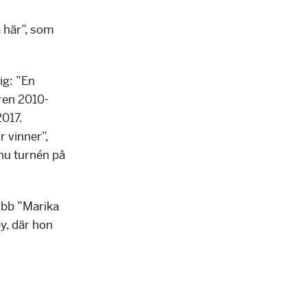
a här”, som
ig: ”En
ren 2010-
017.
 vinner”,
nu turnén på
ubb ”Marika
y, där hon