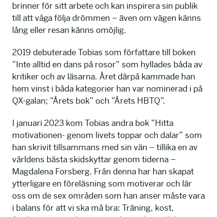
brinner för sitt arbete och kan inspirera sin publik
till att våga följa drömmen – även om vägen känns
lång eller resan känns omöjlig.
2019 debuterade Tobias som författare till boken
”Inte alltid en dans på rosor” som hyllades båda av
kritiker och av läsarna. Året därpå kammade han
hem vinst i båda kategorier han var nominerad i på
QX-galan; ”Årets bok” och ”Årets HBTQ”.
I januari 2023 kom Tobias andra bok ”Hitta
motivationen- genom livets toppar och dalar” som
han skrivit tillsammans med sin vän – tillika en av
världens bästa skidskyttar genom tiderna –
Magdalena Forsberg. Från denna har han skapat
ytterligare en föreläsning som motiverar och lär
oss om de sex områden som han anser måste vara
i balans för att vi ska må bra: Träning, kost,