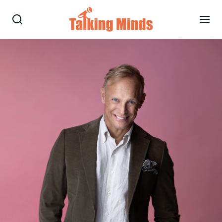
Talare
Tjänster
Evenemang
Om oss
Nyheter
Kontakt
08-38 15 15