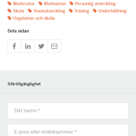
Moderator
Motivation
Personlig utveckling
Skola
Teamutveckling
Träning
Underhållning
Ungdomar och skola
Dela sidan
Sök tillgänglighet
N
a
m
n
E
(
-
O