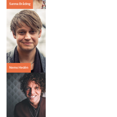
Sanna Bråding
Nemo Hedén