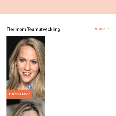
b
l
i
g
a
t
Fler inom Teamutveckling
Visa alla
o
r
i
s
k
t
)
Caroline Mohr