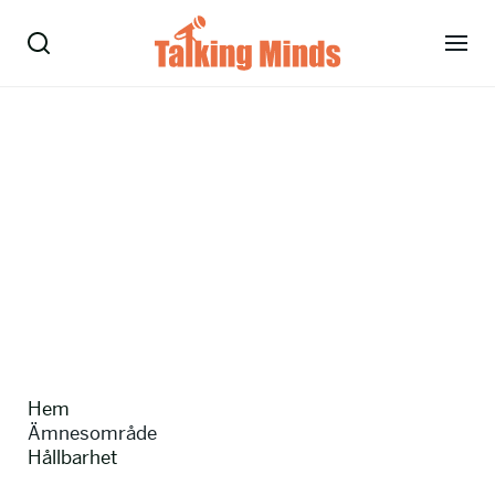
Talare
Tjänster
Evenemang
Om oss
Nyheter
Hem
Kontakt
Ämnesområde
Hållbarhet
08-38 15 15