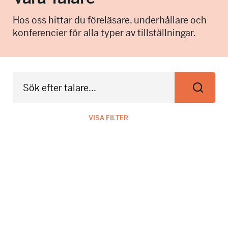
info@talkingminds.se
Hos oss hittar du föreläsare, underhållare och
konferencier för alla typer av tillställningar.
VISA FILTER