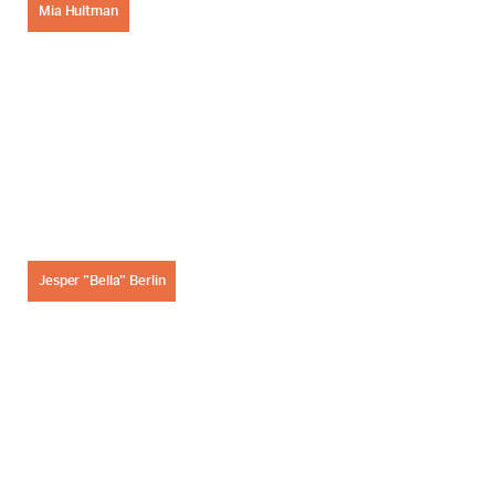
Mia Hultman
Jesper ”Bella” Berlin