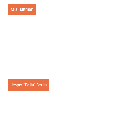
Mia Hultman
Jesper ”Bella” Berlin