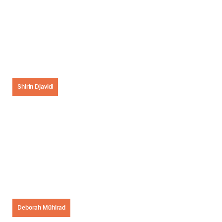
t
)
Shirin Djavidi
Deborah Mühlrad