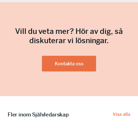
k
m
t
o
o
)
n
b
t
i
r
l
Vill du veta mer? Hör av dig, så
o
n
diskuterar vi lösningar.
l
u
l
m
m
e
Kontakta oss
r
(
O
b
l
i
g
a
t
Fler inom Självledarskap
Visa alla
o
r
i
s
k