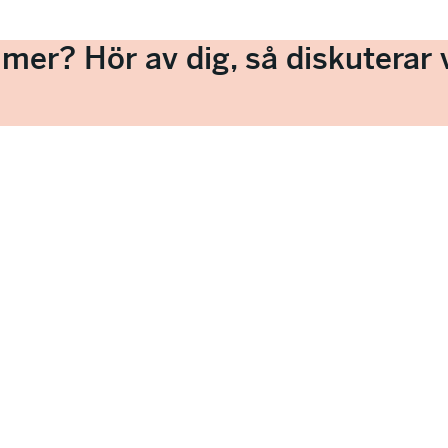
a mer? Hör av dig, så diskuterar v