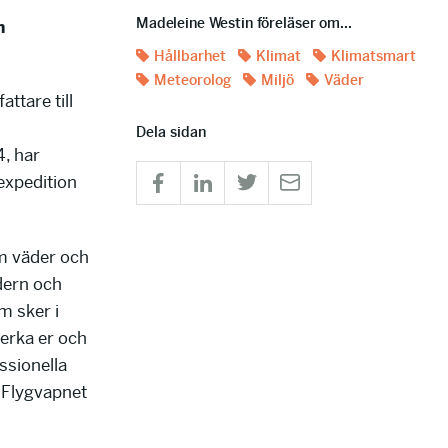
Madeleine Westin föreläser om...
h
Hållbarhet
Klimat
Klimatsmart
Meteorolog
Miljö
Väder
ttare till
Dela sidan
, har
expedition
om väder och
odern och
m sker i
erka er och
ssionella
 Flygvapnet