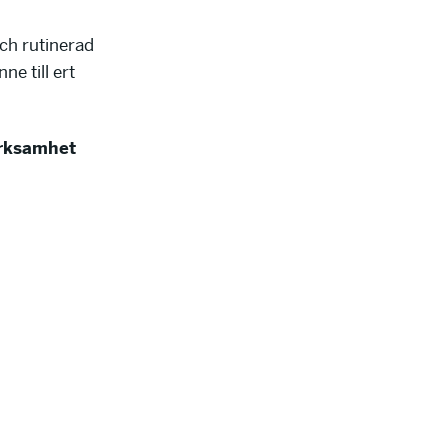
ch rutinerad
e till ert
erksamhet