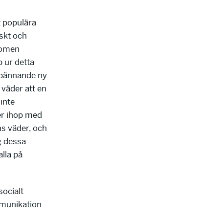
 populära
iskt och
enomen
 ur detta
spännande ny
 väder att en
 inte
er ihop med
ens väder, och
g dessa
lla på
ocialt
mmunikation