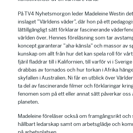
På TV4 Nyhetsmorgon leder Madeleine Westin det
inslaget ”Världens väder”, där hon på ett pedagog
lättillgängligt sätt förklarar fascinerande väderf
världen över. Hennes föreläsning som tar avstamp
koncept garanterar ”aha-känsla” och massor av 
kunskap om allt från hur det kan spela roll för vårt
fjäril fladdrar till i Kalifornien, till varför vi i Sverige
drabbas av tornados och hur torkan i Afrika häng
skyfallen i Australien. Ni får en utblick över Värld
ta del av fascinerande filmer och förklaringar krin
fenomen som på ett eller annat sätt påverkar oss a
planeten.
Madeleine föreläser också om framgångsrikt och s
hållbart ledarskap samt om arbetsglädje och ko
på arbetsplatsen.