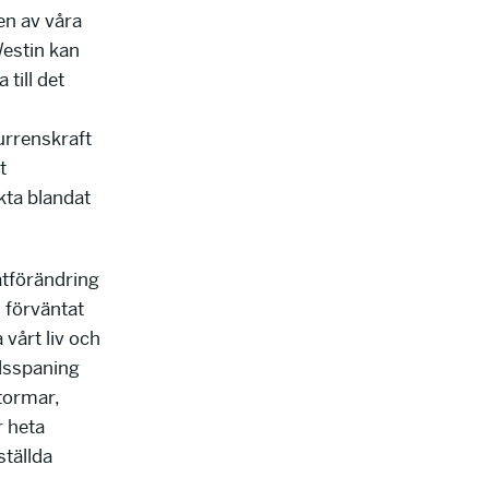
en av våra
Westin kan
 till det
urrenskraft
t
kta blandat
atförändring
i förväntat
vårt liv och
idsspaning
tormar,
r heta
tällda