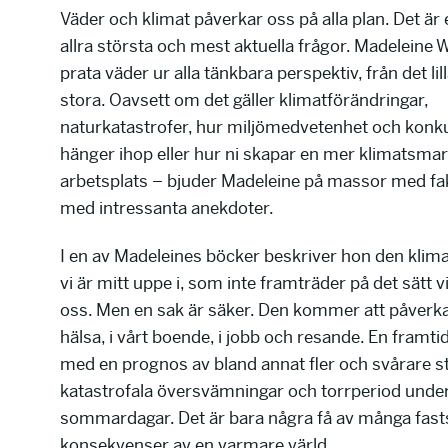
Väder och klimat påverkar oss på alla plan. Det är 
allra största och mest aktuella frågor. Madeleine 
prata väder ur alla tänkbara perspektiv, från det lilla
stora. Oavsett om det gäller klimatförändringar,
naturkatastrofer, hur miljömedvetenhet och konk
hänger ihop eller hur ni skapar en mer klimatsmar
arbetsplats – bjuder Madeleine på massor med fa
med intressanta anekdoter.
I en av Madeleines böcker beskriver hon den klim
vi är mitt uppe i, som inte framträder på det sätt v
oss. Men en sak är säker. Den kommer att påverka 
hälsa, i vårt boende, i jobb och resande. En framt
med en prognos av bland annat fler och svårare s
katastrofala översvämningar och torrperiod unde
sommardagar. Det är bara några få av många fasts
konsekvenser av en varmare värld.