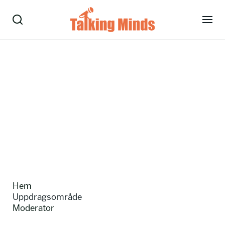
Talare
Tjänster
Evenemang
Om oss
Nyheter
Hem
Kontakt
Uppdragsområde
Moderator
08-38 15 15