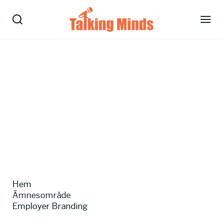
Talare
Tjänster
Evenemang
Om oss
Nyheter
Hem
Kontakt
Ämnesområde
Employer Branding
08-38 15 15