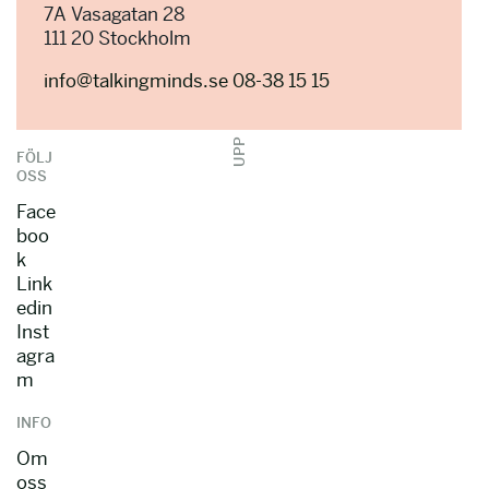
7A Vasagatan 28
111 20 Stockholm
info@talkingminds.se
08-38 15 15
UPP
FÖLJ
OSS
Face
boo
k
Link
edin
Inst
agra
m
INFO
Om
oss