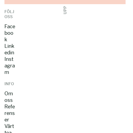
UPP
FÖLJ
OSS
Face
boo
k
Link
edin
Inst
agra
m
INFO
Om
oss
Refe
rens
er
Vårt
tea