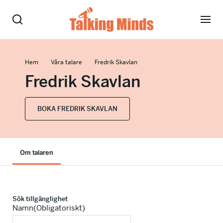
Talare
Hem
Våra talare
Fredrik Skavlan
Fredrik Skavlan
Tjänster
Evenemang
BOKA FREDRIK SKAVLAN
Om oss
Om talaren
Nyheter
Kontakt
Sök tillgänglighet
Namn
(Obligatoriskt)
08-38 15 15