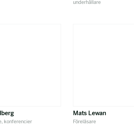
underhållare
hlberg
Mats Lewan
e, konferencier
Föreläsare