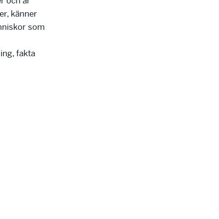
r och är
er, känner
änniskor som
ing, fakta