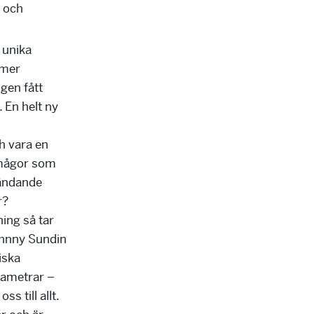
k och
unika
tmer
igen fått
 En helt ny
h vara en
rmågor som
ländande
r?
ing så tar
ohnny Sundin
iska
arametrar –
ss till allt.