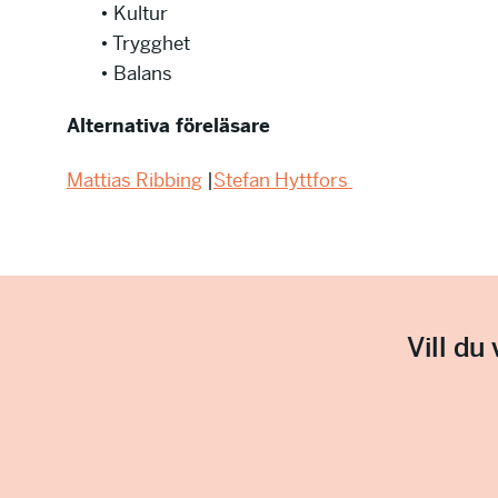
• Kultur
• Trygghet
• Balans
Alternativa föreläsare
Mattias Ribbing
|
Stefan Hyttfors
Vill du