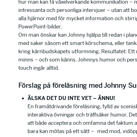
hur man kan få växelverkande kommunikation – 
intressanta och personliga intervjuer – utan att 
alla hjärnor med för mycket information och stirri
PowerPoint-bilder.
Om man önskar kan Johnny hjälpa till redan i pla
med saker såsom ett smart körschema, eller tank
kring kärnbudskapets utformning. Resultatet: Et
minns – och som känns. Johnnys humor och pers
touch ingår alltid.
Förslag på föreläsning med Johnny Su
ÄLSKA DET DU INTE VET – ÄNNU!
En framåtdrivande föreläsning, fylld av scenisk
interaktiva övningar och träffsäker humor. De
att både acceptera och omfamna det faktum a
bara kan mötas på ett sätt – med mod, vidö