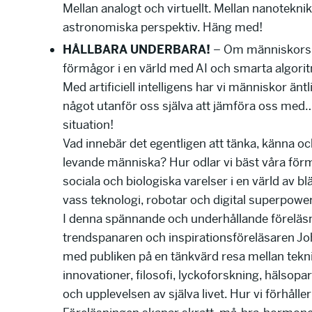
Mellan analogt och virtuellt. Mellan nanotekni
astronomiska perspektiv. Häng med!
HÅLLBARA UNDERBARA!
– Om människors 
förmågor i en värld med AI och smarta algori
Med artificiell intelligens har vi människor äntl
något utanför oss själva att jämföra oss med…
situation!
Vad innebär det egentligen att tänka, känna oc
levande människa? Hur odlar vi bäst våra fö
sociala och biologiska varelser i en värld av b
vass teknologi, robotar och digital superpowe
I denna spännande och underhållande föreläsn
trendspanaren och inspirationsföreläsaren J
med publiken på en tänkvärd resa mellan tekn
innovationer, filosofi, lyckoforskning, hälsop
och upplevelsen av själva livet. Hur vi förhåller o