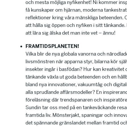
och mesta möjliga nyfikenhet! Ni kommer ins
få kunskaper om hjärnan, moderna tankestrat
reflektioner kring våra mänskliga beteenden. 
att hålla sig öppen och nyfiken i sitt tänkande.
att lära sig älska det man inte vet – ännu!
FRAMTIDSPLANETEN!
Vilka blir de nya globala vanorna och närodlad
livsmönstren när apparna styr, bilarna kör sjä
insekter ingår i basfödan? Hur kan kreativitet 
tänkande växla ut goda beteenden och en håll
bland nya innovationer, vakuumtåg och digital
alla sprudlande affärsmodeller? En inspireran
föreläsning där trendspanaren och inspiratör
Sundin tar oss med på en tankeväckande resa i
framtida liv. Mönsterjakt, spaningar och innov
det spännande gränslandet mellan framtid och