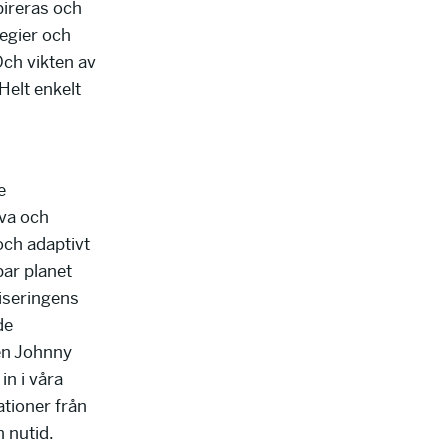
pireras och
egier och
Och vikten av
 Helt enkelt
e
lva och
och adaptivt
bar planet
iseringens
de
en Johnny
n i våra
ationer från
 nutid.