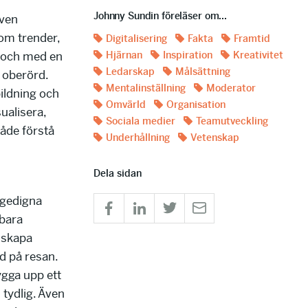
Johnny Sundin föreläser om...
iven
om trender,
Digitalisering
Fakta
Framtid
t och med en
Hjärnan
Inspiration
Kreativitet
Ledarskap
Målsättning
 oberörd.
Mentalinställning
Moderator
ildning och
Omvärld
Organisation
ualisera,
Sociala medier
Teamutveckling
både förstå
Underhållning
Vetenskap
Dela sidan
 gedigna
kbara
 skapa
ed på resan.
gga upp ett
 tydlig. Även