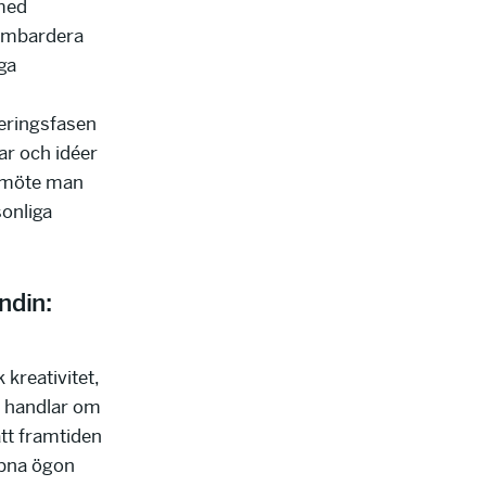
med
bombardera
ga
neringsfasen
ar och idéer
t möte man
onliga
ndin:
 kreativitet,
t handlar om
tt framtiden
ppna ögon