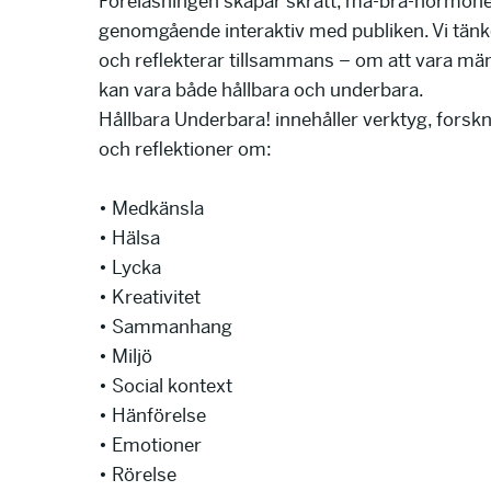
Föreläsningen skapar skratt, må-bra-hormone
genomgående interaktiv med publiken. Vi tänk
och reflekterar tillsammans – om att vara m
kan vara både hållbara och underbara.
Hållbara Underbara! innehåller verktyg, forskn
och reflektioner om:
.
• Medkänsla
• Hälsa
• Lycka
• Kreativitet
• Sammanhang
• Miljö
• Social kontext
• Hänförelse
• Emotioner
• Rörelse