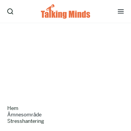
Talare
Tjänster
Evenemang
Om oss
Nyheter
Hem
Kontakt
Ämnesområde
Stresshantering
08-38 15 15