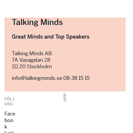
Talking Minds
Great Minds and Top Speakers
Talking Minds AB
7A Vasagatan 28
111 20 Stockholm
info@talkingminds.se
08-38 15 15
UPP
FÖLJ
OSS
Face
boo
k