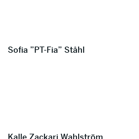
Sofia ”PT-Fia” Ståhl
Kalle Zackari Wahlström