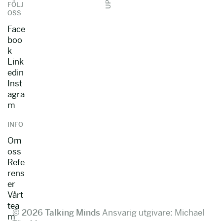
UPP
FÖLJ
OSS
Face
boo
k
Link
edin
Inst
agra
m
INFO
Om
oss
Refe
rens
er
Vårt
tea
© 2026 Talking Minds
Ansvarig utgivare: Michael
m