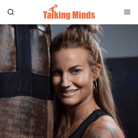
Talare
Tjänster
Evenemang
Om oss
Nyheter
Kontakt
08-38 15 15