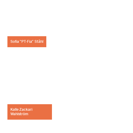
Sofia ”PT-Fia” Ståhl
Kalle Zackari
Wahlström