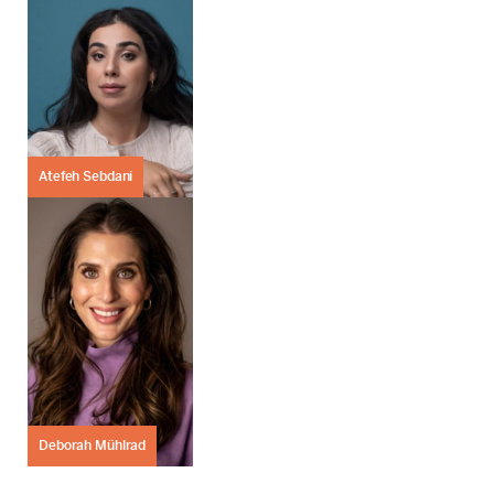
Atefeh Sebdani
Deborah Mühlrad