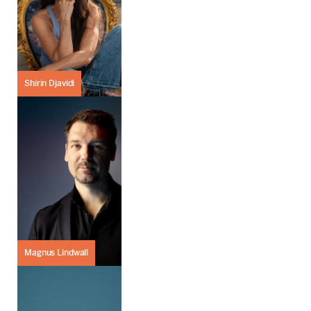
Shirin Djavidi
Magnus Lindwall