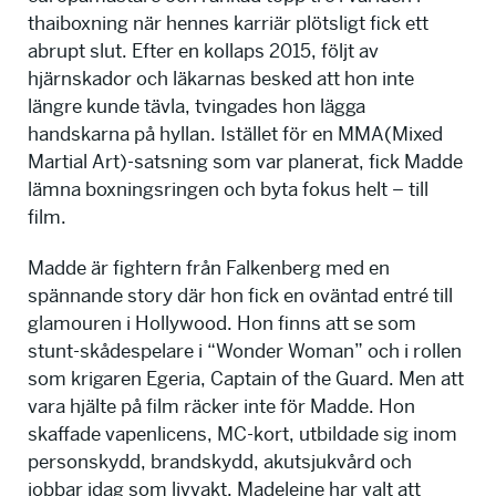
thaiboxning när hennes karriär plötsligt fick ett
abrupt slut. Efter en kollaps 2015, följt av
hjärnskador och läkarnas besked att hon inte
längre kunde tävla, tvingades hon lägga
handskarna på hyllan. Istället för en MMA(Mixed
Martial Art)-satsning som var planerat, fick Madde
lämna boxningsringen och byta fokus helt – till
film.
Madde är fightern från Falkenberg med en
spännande story där hon fick en oväntad entré till
glamouren i Hollywood. Hon finns att se som
stunt-skådespelare i “Wonder Woman” och i rollen
som krigaren Egeria, Captain of the Guard. Men att
vara hjälte på film räcker inte för Madde. Hon
skaffade vapenlicens, MC-kort, utbildade sig inom
personskydd, brandskydd, akutsjukvård och
jobbar idag som livvakt. Madeleine har valt att