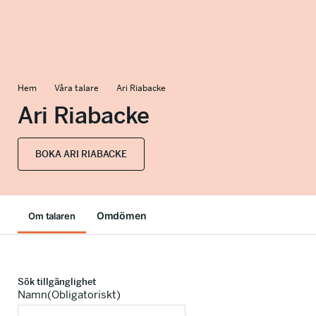
info@talkingminds.se
Hem
Våra talare
Ari Riabacke
Ari Riabacke
BOKA ARI RIABACKE
Omdömen
Om talaren
Sök tillgänglighet
Namn
(Obligatoriskt)